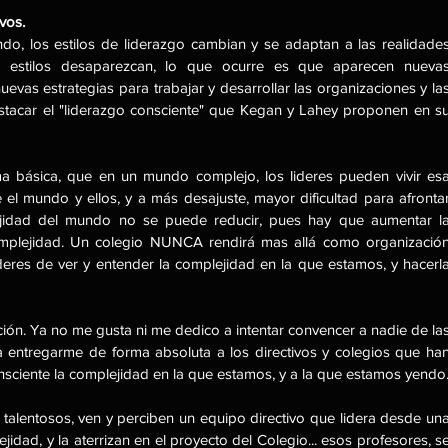
ivos.
o, los estilos de liderazgo cambian y se adaptan a las realidades
s estilos desaparezcan, lo que ocurre es que aparecen nuevas
vas estrategias para trabajar y desarrollar las organizaciones y las
estacar el "liderazgo consciente" que Kegan y Lahey proponen en su
 básica, que en un mundo complejo, los lideres pueden vivir esa
el mundo y ellos, y a más desajuste, mayor dificultad para afrontar
jidad del mundo no se puede reducir, pues hay que aumentar la
omplejidad. Un colegio NUNCA rendirá mas allá como organización
eres de ver y entender la complejidad en la que estamos, y hacerla
ón. Ya no me gusta ni me dedico a intentar convencer a nadie de las
entregarme de forma absoluta a los directivos y colegios que han
 talentosos, ven y perciben un equipo directivo que lidera desde una
dad, y la aterrizan en el proyecto del Colegio... esos profesores, se