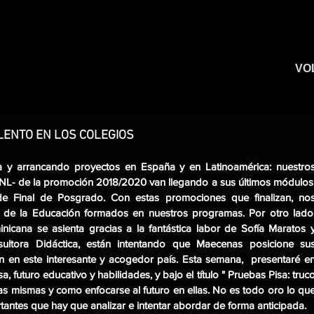
VOL
LENTO EN LOS COLEGIOS
y arrancando proyectos en España y en Latinoamérica: nuestros
PNL- de la promoción 2018/2020 van llegando a sus últimos módulos,
e Final de Posgrado. Con estas promociones que finalizan, nos
s de la Educación formados en nuestros programas. Por otro lado,
icana se asienta gracias a la fantástica labor de Sofía Maratos y
ultora Didáctica, están intentando que Maecenas posicione sus
 en este interesante y acogedor país. Esta semana,  presentaré en
futuro educativo y habilidades, y bajo el título " Pruebas Pisa: truco
 las mismas y como enfocarse al futuro en ellas. No es todo oro lo que
tantes que hay que analizar e intentar abordar de forma anticipada.