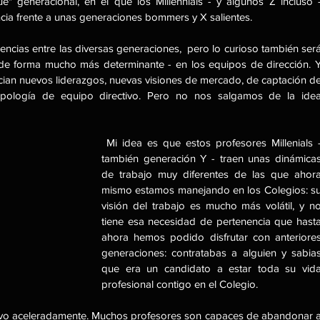
" generacional, en el que los Millennials - y algunos Z incluso -
ia frente a unas generaciones bommers y X salientes.
ncias entre las diversas generaciones,  pero lo curioso también será
de forma mucho más determinante - en los equipos de dirección. Y
ian nuevos liderazgos, nuevas visiones de mercado, de captación de
tipología de equipo directivo. Pero no nos salgamos de la idea
 Mi idea es que estos profesores Millenials - 
también generación Y - traen unas dinámicas
de trabajo muy diferentes de las que ahora
mismo estamos manejando en los Colegios: su
visión del trabajo es mucho más volátil, y no
tiene esa necesidad de pertenencia que hasta
ahora hemos podido disfrutar con anteriores
generaciones: contratabas a alguien y sabias
que era un candidato a estar toda su vida
profesional contigo en el Colegio.
vo aceleradamente. Muchos profesores son capaces de abandonar a