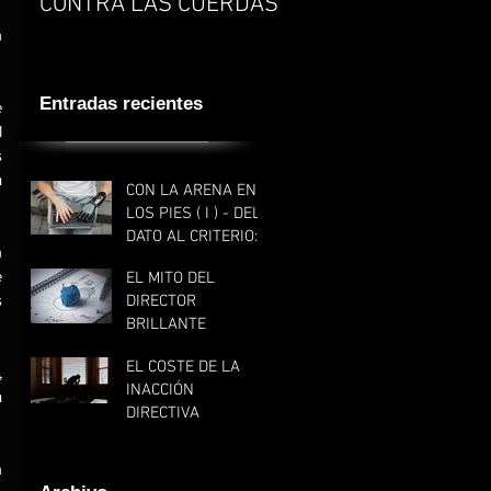
CONTRA LAS CUERDAS
EXPONENCIALIDAD:
SER UN LIDER
 
KNOWMAD
Entradas recientes
 
 
 
 
CON LA ARENA EN
LOS PIES ( I ) - DEL
DATO AL CRITERIO:
 
ENSEÑAR CUANDO
 
EL MITO DEL
TODO SE PUEDE
 
DIRECTOR
BUSCAR
BRILLANTE
EL COSTE DE LA
 
INACCIÓN
 
DIRECTIVA
 