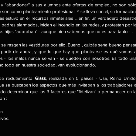
 y "abandonar" a sus alumnos ante ofertas de empleo, no son sólo
son como planteamiento profesional. Y se lleva con él, su formación,
as estuvo en él, recursos inmateriales ... en fin, un verdadero desastre
padres alarmados, inician el incendio en las redes, y protestan por la
us hijos "adoraban" - aunque bien sabemos que no es para tanto - .
se rasgan las vestiduras por ello. Bueno , quizás sería bueno pensar
 partir de ahora, y que lo que hay que plantearse es qué vamos a
s - los malos nunca se van - se queden con nosotros. Es todo una
omo todo en nuestra sociedad, van evolucionando.
de reclutamiento 
Glass
, realizada en 5 países - Usa, Reino Unido,
que se buscaban los aspectos que más invitaban a los trabajadores a
do determinar que los 3 factores que "fidelizan" a permanecer en la
on :
n.
ivos.