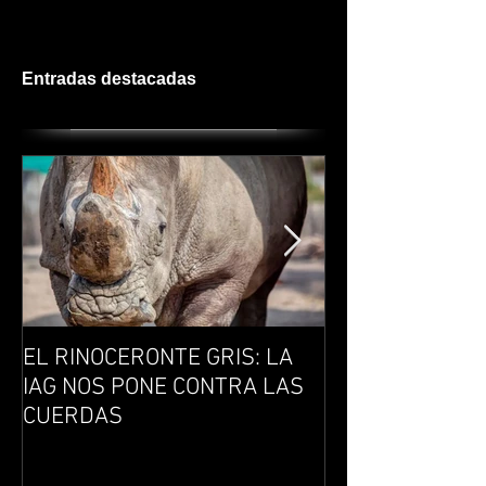
Entradas destacadas
EL RINOCERONTE GRIS: LA
LA DIRECCIÓN 
IAG NOS PONE CONTRA LAS
EXPONENCIALID
CUERDAS
LIDER KNOWM